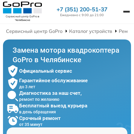
+7 (351) 200-51-37
Ежедневно с 9:00 до 21:00
Сервисный центр GoPro
в
Челябинске
Сервисный центр GoPro
Каталог устройств
Ремон
Замена мотора квадрокоптера
GoPro в Челябинске
Официальный сервис
Гарантийное обслуживание
до 3 лет
Диагностика за наш счет,
ремонт по желанию
Бесплатный выезд курьера
в день обращения
Срочный ремонт
от 35 минут