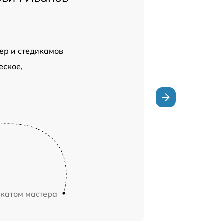
ер и стедикамов
еское,
икатом мастера