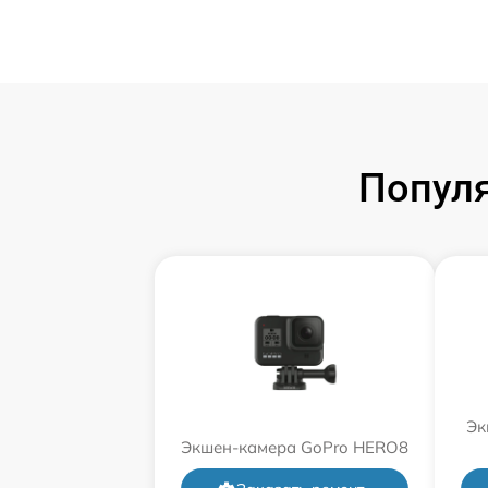
Попул
Эк
Экшен-камера GoPro HERO8