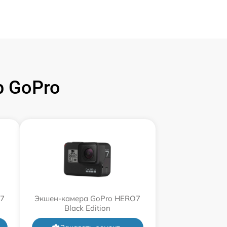
 GoPro
O7
Экшен-камера GoPro HERO7
Black Edition