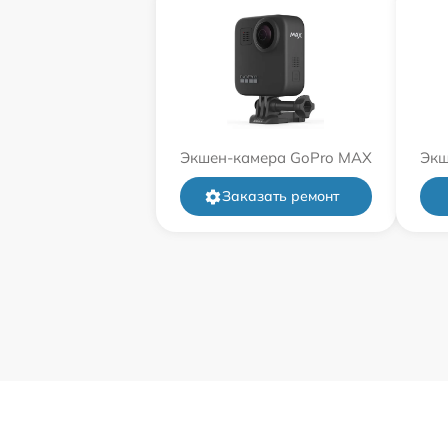
Экшен-камера GoPro MAX
Экш
Заказать ремонт