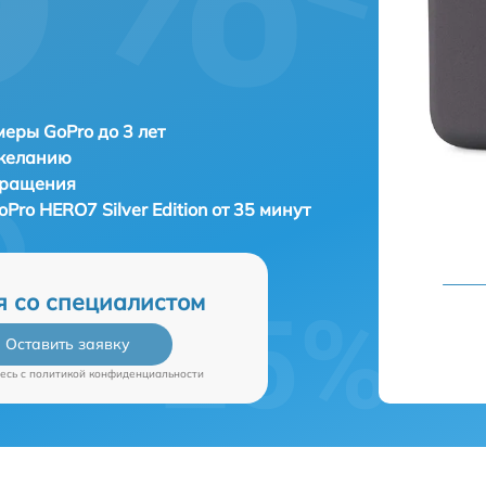
еры GoPro до 3 лет
 желанию
бращения
oPro HERO7 Silver Edition от 35 минут
я со специалистом
Оставить заявку
есь c
политикой конфиденциальности